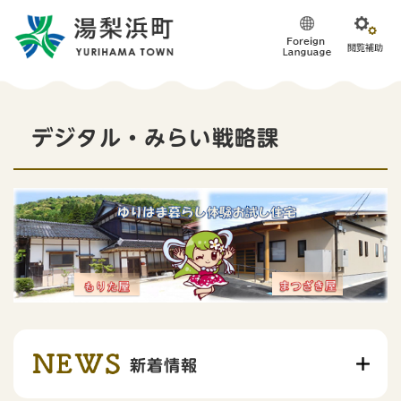
ペ
メニューを飛ばして本文へ
ー
ジ
の
先
頭
本
で
デジタル・みらい戦略課
す
文
。
新着情報