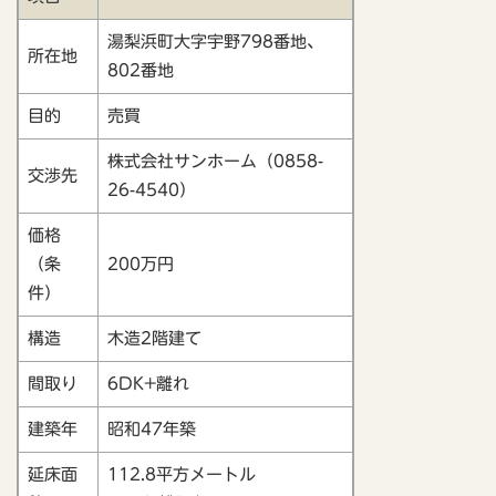
湯梨浜町大字宇野798番地、
所在地
802番地
目的
売買
株式会社サンホーム（0858-
交渉先
26-4540）
価格
（条
200万円
件）
構造
木造2階建て
間取り
6DK+離れ
建築年
昭和47年築
延床面
112.8平方メートル