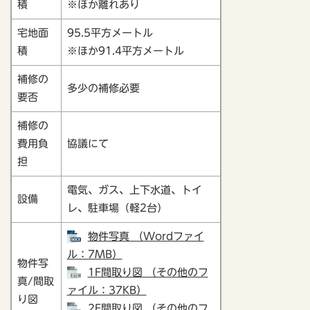
積
※ほか離れあり
宅地面
95.5平方メートル
積
※ほか91.4平方メートル
補修の
多少の補修必要
要否
補修の
費用負
協議にて
担
電気、ガス、上下水道、トイ
設備
レ、駐車場（軽2台）
物件写真 （Wordファイ
ル：7MB）
物件写
1F間取り図 （その他のフ
真/間取
ァイル：37KB）
り図
2F間取り図 （その他のフ