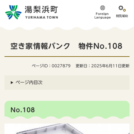
ペ
メニューを飛ばして本文へ
ー
ジ
の
先
頭
本
で
空き家情報バンク 物件No.108
す
文
。
ページID：0027879
更新日：2025年6月11日更新
ページ内目次
No.108