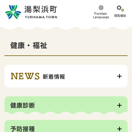
ペ
メニューを飛ばして本文へ
ー
ジ
の
先
頭
本
で
健康・福祉
す
文
。
新着情報
健康診断
予防接種