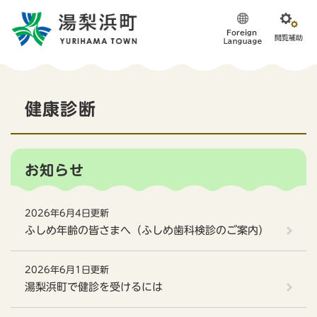
ペ
メニューを飛ばして本文へ
ー
ジ
の
先
頭
本
で
健康診断
す
文
。
お知らせ
2026年6月4日更新
ふしめ年齢の皆さまへ（ふしめ歯科検診のご案内）
2026年6月1日更新
湯梨浜町で健診を受けるには