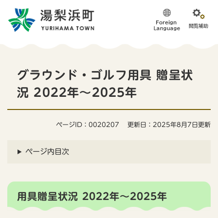
ペ
メニューを飛ばして本文へ
ー
ジ
の
先
頭
本
で
グラウンド・ゴルフ用具 贈呈状
す
文
。
況 2022年～2025年
ページID：0020207
更新日：2025年8月7日更新
ページ内目次
用具贈呈状況 2022年～2025年