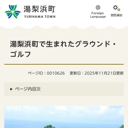
ペ
メニューを飛ばして本文へ
ー
ジ
の
先
頭
本
で
湯梨浜町で生まれたグラウンド・
す
文
。
ゴルフ
ページID：0010626
更新日：2025年11月21日更新
ページ内目次