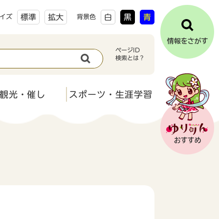
標準
拡大
白
黒
青
イズ
背景色
ページID
検索とは？
観光・催し
スポーツ・生涯学習