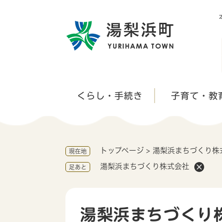
ペ
ー
ジ
の
先
頭
で
す
くらし・手続き
子育て・教
。
トップページ
>
湯梨浜まちづくり株
現在地
湯梨浜まちづくり株式会社
足あと
湯梨浜まちづくり