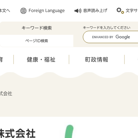
メニューを飛ばして本文へ
本文へ
Foreign Language
音声読み上げ
文字サ
キーワード検索
キ
キーワードを入力してください
ー
ページID検索
ワ
ー
ド
育
健康・福祉
町政情報
検
索
式会社
株式会社