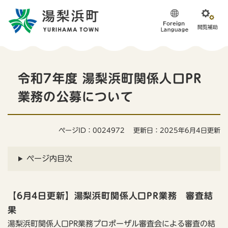
ペ
メニューを飛ばして本文へ
ー
ジ
の
先
頭
本
で
令和7年度 湯梨浜町関係人口PR
す
文
。
業務の公募について
ページID：0024972
更新日：2025年6月4日更新
ページ内目次
【6月4日更新】湯梨浜町関係人口PR業務 審査結
果
湯梨浜町関係人口PR業務プロポーザル審査会による審査の結