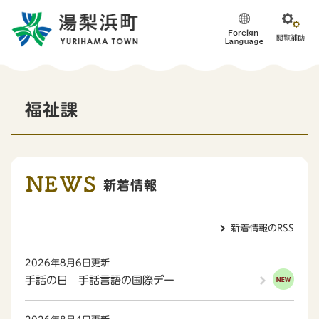
ペ
メニューを飛ばして本文へ
ー
ジ
の
先
頭
本
で
福祉課
す
文
。
新着情報
新着情報のRSS
2026年8月6日更新
手話の日 手話言語の国際デー