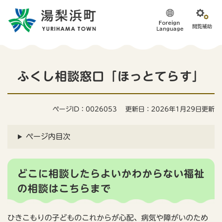
ペ
メニューを飛ばして本文へ
ー
ジ
の
先
頭
本
で
ふくし相談窓口「ほっとてらす」
す
文
。
ページID：0026053
更新日：2026年1月29日更新
ページ内目次
どこに相談したらよいかわからない福祉
の相談はこちらまで
ひきこもりの子どものこれからが心配、病気や障がいのため