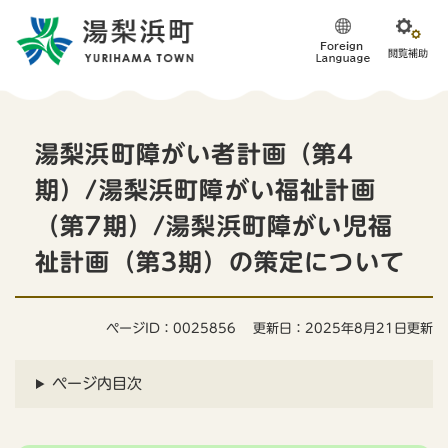
ペ
メニューを飛ばして本文へ
ー
ジ
の
先
頭
本
で
湯梨浜町障がい者計画（第4
す
文
。
期）/湯梨浜町障がい福祉計画
（第7期）/湯梨浜町障がい児福
祉計画（第3期）の策定について
ページID：0025856
更新日：2025年8月21日更新
ページ内目次