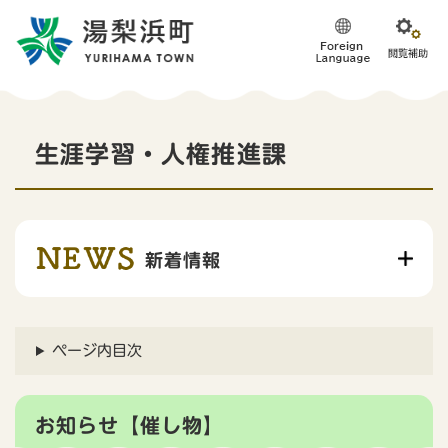
ペ
メニューを飛ばして本文へ
ー
ジ
の
先
頭
本
で
生涯学習・人権推進課
す
文
。
新着情報
ページ内目次
お知らせ【催し物】