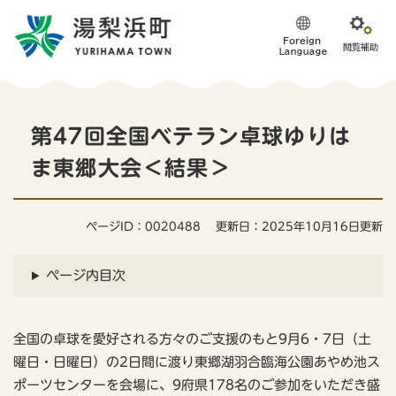
ペ
メニューを飛ばして本文へ
ー
ジ
の
先
頭
本
で
第47回全国ベテラン卓球ゆりは
す
文
。
ま東郷大会＜結果＞
ページID：0020488
更新日：2025年10月16日更新
ページ内目次
全国の卓球を愛好される方々のご支援のもと9月6・7日（土
曜日・日曜日）の2日間に渡り東郷湖羽合臨海公園あやめ池ス
ポーツセンターを会場に、9府県178名のご参加をいただき盛