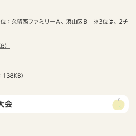
位：久留西ファミリーＡ、浜山区Ｂ ※3位は、2チ
KB）
138KB）
大会