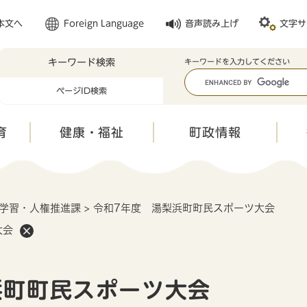
メニューを飛ばして本文へ
本文へ
Foreign Language
音声読み上げ
文字サ
キーワード検索
キ
キーワードを入力してください
ー
ページID検索
ワ
ー
ド
育
健康・福祉
町政情報
検
索
学習・人権推進課
>
令和7年度 湯梨浜町町民スポーツ大会
大会
浜町町民スポーツ大会