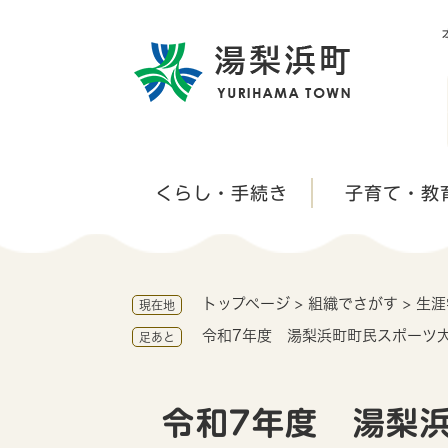
ペ
ー
ジ
の
先
頭
で
す
くらし・手続き
子育て・教
。
トップページ
>
組織でさがす
>
生涯
現在地
令和7年度 湯梨浜町町民スポーツ
足あと
本
文
令和7年度 湯梨