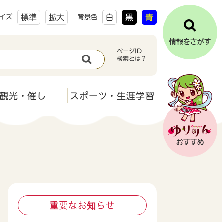
標準
拡大
白
黒
青
イズ
背景色
ページID
検索とは？
観光・催し
スポーツ・生涯学習
重要なお知らせ