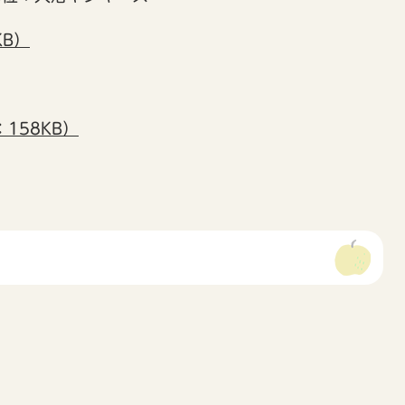
KB）
158KB）