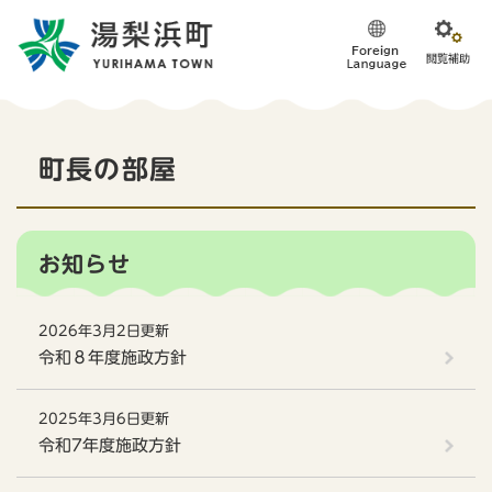
ペ
メニューを飛ばして本文へ
ー
ジ
の
先
頭
本
で
町長の部屋
す
文
。
お知らせ
2026年3月2日更新
令和８年度施政方針
2025年3月6日更新
令和7年度施政方針