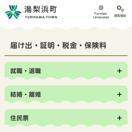
ペ
メニューを飛ばして本文へ
ー
ジ
の
先
頭
本
で
届け出・証明・税金・保険料
す
文
。
就職・退職
結婚・離婚
住民票