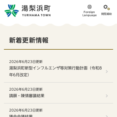
ペ
メニューを飛ばして本文へ
ー
ジ
の
先
頭
本
で
新着更新情報
す
文
。
2026年6月23日更新
湯梨浜町新型インフルエンザ等対策行動計画（令和8
年6月改定）
2026年6月23日更新
請願・陳情審議結果
2026年6月23日更新
議会会議結果