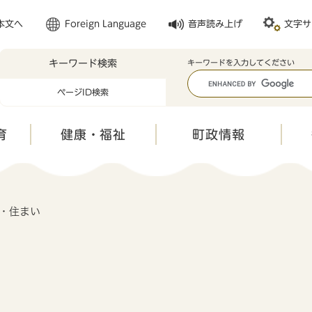
メニューを飛ばして本文へ
本文へ
Foreign Language
音声読み上げ
文字サ
キーワード検索
キ
キーワードを入力してください
ー
ページID検索
ワ
ー
ド
育
健康・福祉
町政情報
検
索
・住まい