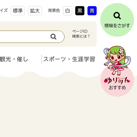
標準
拡大
白
黒
青
イズ
背景色
ページID
検索とは？
観光・催し
スポーツ・生涯学習