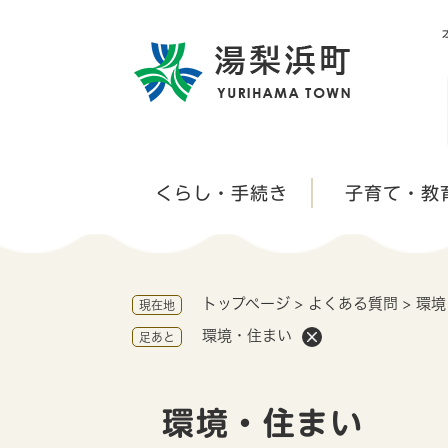
ペ
ー
ジ
の
先
頭
で
す
くらし・手続き
子育て・教
。
トップページ
>
よくある質問
>
環境
現在地
環境・住まい
足あと
本
文
環境・住まい