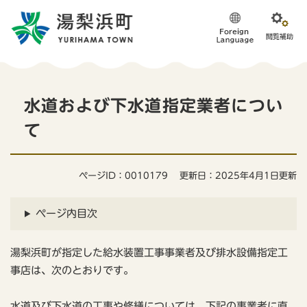
ペ
メニューを飛ばして本文へ
ー
ジ
の
先
頭
本
で
水道および下水道指定業者につい
す
文
。
て
ページID：0010179
更新日：2025年4月1日更新
ページ内目次
湯梨浜町が指定した給水装置工事事業者及び排水設備指定工
事店は、次のとおりです。
水道及び下水道の工事や修繕については、下記の事業者に直