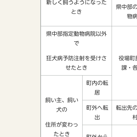
新しく飼うようになった
県中部
とき
物
県中部指定動物病院以外
で
狂犬病予防注射を受けさ
役場町
せたとき
課・
町内の転
居
飼い主、飼い
町外へ転
転出先
犬の
出
住所が変わっ
たとき