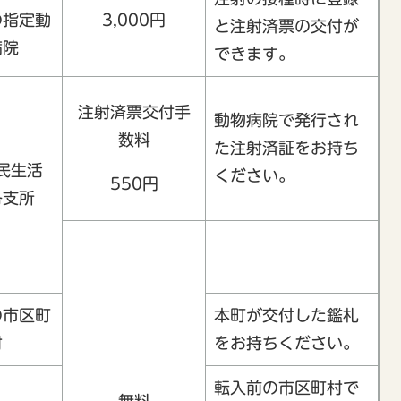
の指定動
3,000円
と注射済票の交付が
病院
できます。
注射済票交付手
動物病院で発行され
数料
た注射済証をお持ち
民生活
ください。
550円
各支所
の市区町
本町が交付した鑑札
村
をお持ちください。
転入前の市区町村で