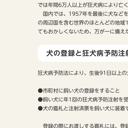
では年間6万人以上が狂犬病により亡
国内では、1957年を最後に犬など
の周辺国を含む世界のほとんどの地域
てもおかしくないため、万が一に備え
犬の登録と狂犬病予防注
狂犬病予防法により、生後91日以上
●市町村に飼い犬の登録をすること
●飼い犬に年1回の狂犬病予防注射を
●犬の鑑札と注射済票を飼い犬に装着
登録の際にお渡しする鑑札には、登録