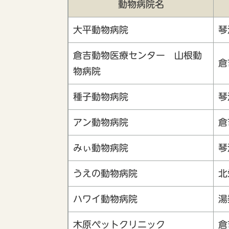
動物病院名
大平動物病院
琴
倉吉動物医療センター 山根動
倉
物病院
種子動物病院
琴
アン動物病院
倉
みぃ動物病院
琴
うえの動物病院
北
ハワイ動物病院
湯
木原ペットクリニック
倉