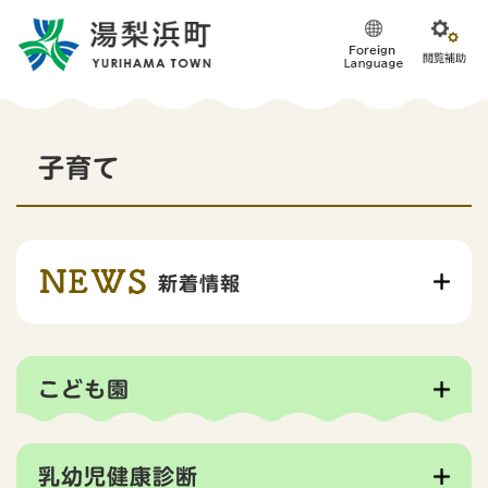
ペ
メニューを飛ばして本文へ
ー
ジ
の
先
頭
本
で
子育て
す
文
。
新着情報
こども園
乳幼児健康診断