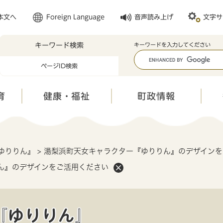
メニューを飛ばして本文へ
本文へ
Foreign Language
音声読み上げ
文字サ
キーワード検索
キ
キーワードを入力してください
ー
ページID検索
ワ
ー
ド
育
健康・福祉
町政情報
検
索
ゆりりん』
>
湯梨浜町天女キャラクター『ゆりりん』のデザインを
ん』のデザインをご活用ください
『ゆりりん』