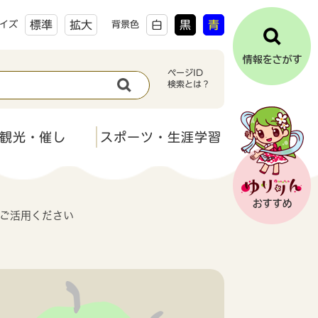
標準
拡大
白
黒
青
イズ
背景色
ページID
検索とは？
観光・催し
スポーツ・生涯学習
ご活用ください