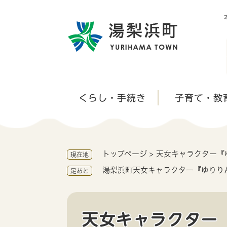
ペ
ー
ジ
の
先
頭
で
す
くらし・手続き
子育て・教
。
トップページ
>
天女キャラクター『
現在地
湯梨浜町天女キャラクター『ゆりり
足あと
天女キャラクター