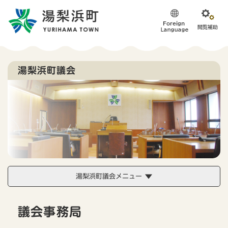
ペ
メニューを飛ばして本文へ
ー
ジ
の
先
頭
で
湯梨浜町議会
す
。
湯梨浜町議会メニュー
本
議会事務局
文