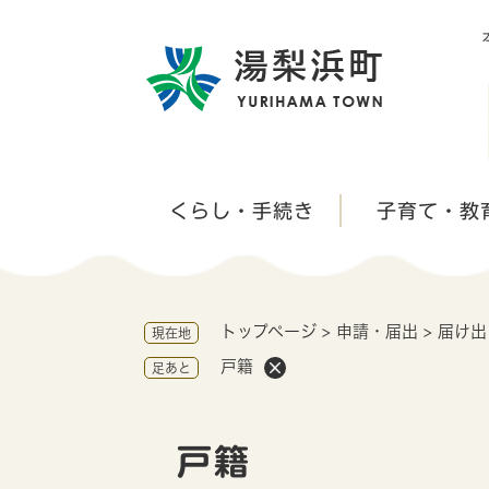
ペ
ー
ジ
の
先
頭
で
す
くらし・手続き
子育て・教
。
トップページ
>
申請・届出
>
届け出
現在地
戸籍
足あと
本
文
戸籍