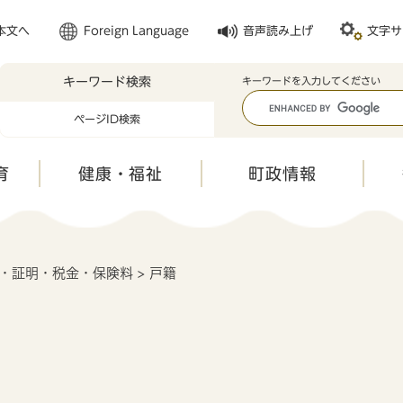
メニューを飛ばして本文へ
本文へ
Foreign Language
音声読み上げ
文字サ
キーワード検索
キ
キーワードを入力してください
ー
ページID検索
ワ
ー
ド
育
健康・福祉
町政情報
検
索
・証明・税金・保険料
>
戸籍