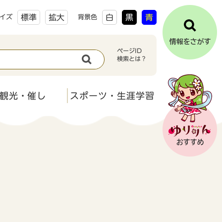
標準
拡大
白
黒
青
イズ
背景色
ページID
検索とは？
観光・催し
スポーツ・生涯学習