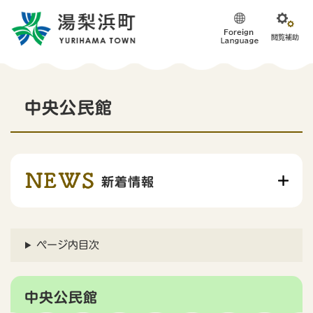
ペ
メニューを飛ばして本文へ
ー
ジ
の
先
頭
本
で
中央公民館
す
文
。
新着情報
ページ内目次
中央公民館