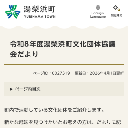
ペ
メニューを飛ばして本文へ
ー
ジ
の
先
頭
本
で
令和8年度湯梨浜町文化団体協議
す
文
。
会だより
ページID：0027319
更新日：2026年4月1日更新
ページ内目次
​町内で活動している文化団体をご紹介します。​
新たな趣味を見つけたいとお考えの方は、だよりに記