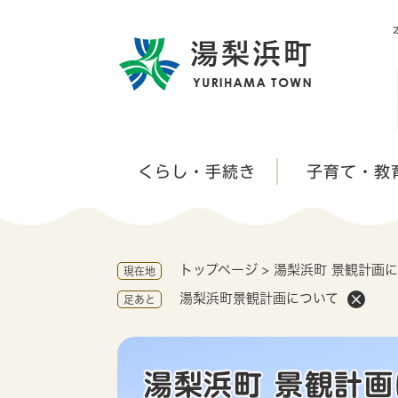
ペ
ー
ジ
の
先
頭
で
す
くらし・手続き
子育て・教
。
トップページ
>
湯梨浜町 景観計画
現在地
湯梨浜町景観計画について
足あと
湯梨浜町 景観計