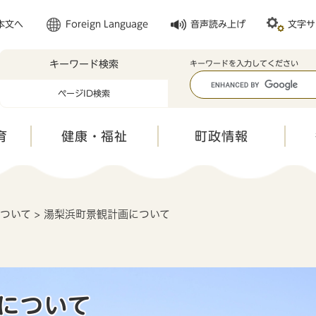
メニューを飛ばして本文へ
本文へ
Foreign Language
音声読み上げ
文字サ
キーワード検索
キ
キーワードを入力してください
ー
ページID検索
ワ
ー
ド
育
健康・福祉
町政情報
検
索
について
>
湯梨浜町景観計画について
画について