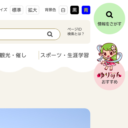
標準
拡大
白
黒
青
イズ
背景色
ページID
検索とは？
観光・催し
スポーツ・生涯学習