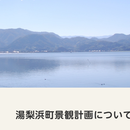
本
文
湯梨浜町景観計画につい