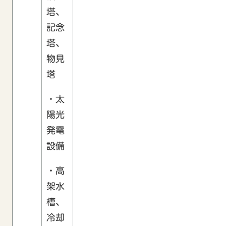
塔、
記念
塔、
物見
塔
・太
陽光
発電
設備
・高
架水
槽、
冷却