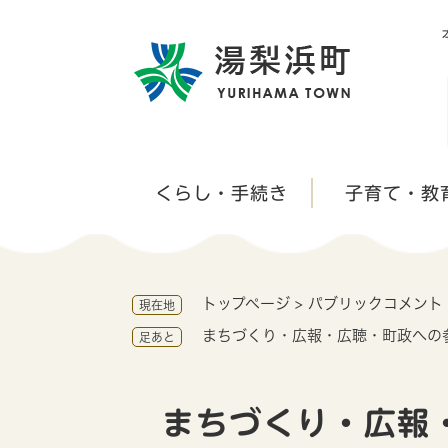
ペ
ー
ジ
の
先
頭
で
す
くらし・手続き
子育て・教
。
トップページ
>
パブリックコメント
現在地
まちづくり・広報・広聴・町政への
足あと
本
文
まちづくり・広報