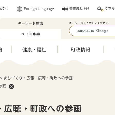
メニューを飛ばして本文へ
本文へ
Foreign Language
音声読み上げ
文字サ
キーワード検索
キ
キーワードを入力してください
ー
ページID検索
ワ
ー
ド
育
健康・福祉
町政情報
検
索
>
まちづくり・広報・広聴・町政への参画
参画
・広聴・町政への参画