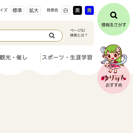
標準
拡大
白
黒
青
イズ
背景色
ページID
検索とは？
観光・催し
スポーツ・生涯学習