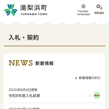
ペ
メニューを飛ばして本文へ
ー
ジ
の
先
頭
本
で
入札・契約
す
文
。
新着情報
新着情報のRSS
2026年8月4日更新
令和8年度入札結果