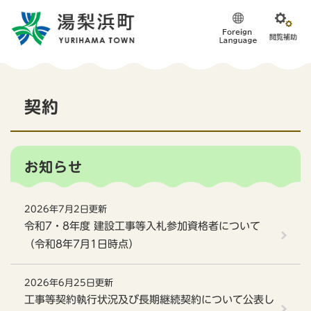
ペ
メニューを飛ばして本文へ
ー
ジ
の
先
頭
本
で
契約
す
文
。
お知らせ
2026年7月2日更新
令和7・8年度 建設工事等入札参加資格者について
（令和8年7月1日時点）
2026年6月25日更新
工事等契約執行状況及び長期継続契約について公表し