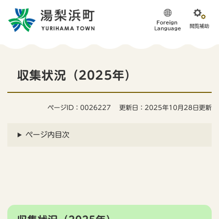
ペ
メニューを飛ばして本文へ
ー
ジ
の
先
頭
本
で
収集状況（2025年）
す
文
。
ページID：0026227
更新日：2025年10月28日更新
ページ内目次