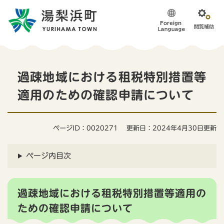
ペ
メニューを飛ばして本文へ
ー
ジ
の
先
頭
本
で
過疎地域における租税特別措置等
す
文
。
適用のための確認申請について
ページID：0020271
更新日：2024年4月30日更新
ページ内目次
過疎地域における租税特別措置等適用の
ための確認申請について