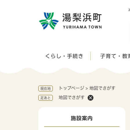
ペ
ー
ジ
の
先
頭
で
す
くらし・手続き
子育て・教
。
トップページ
>
地図でさがす
現在地
地図でさがす
足あと
施設案内