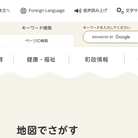
メニューを飛ばして本文へ
本文へ
Foreign Language
音声読み上げ
文字サ
キーワード検索
キ
キーワードを入力してください
ー
ページID検索
ワ
ー
ド
育
健康・福祉
町政情報
検
索
本
文
地図でさがす