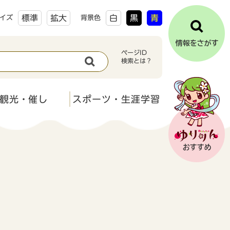
標準
拡大
白
黒
青
イズ
背景色
ページID
検索とは？
観光・催し
スポーツ・生涯学習