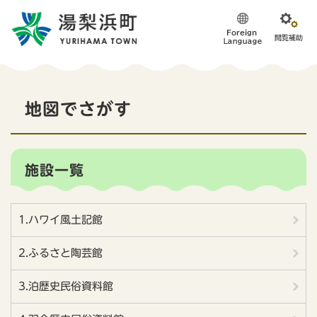
ペ
メニューを飛ばして本文へ
ー
ジ
の
先
頭
本
で
地図でさがす
す
文
。
施設一覧
1.ハワイ風土記館
2.ふるさと陶芸館
3.泊歴史民俗資料館