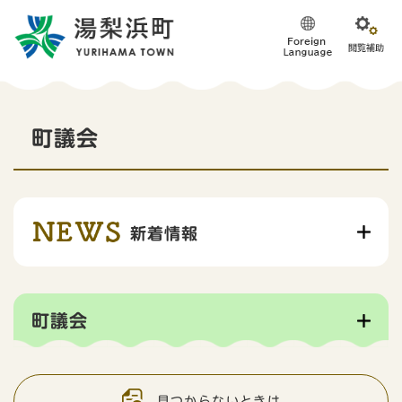
ペ
メニューを飛ばして本文へ
ー
ジ
の
先
頭
本
で
町議会
す
文
。
新着情報
町議会
見つからないときは