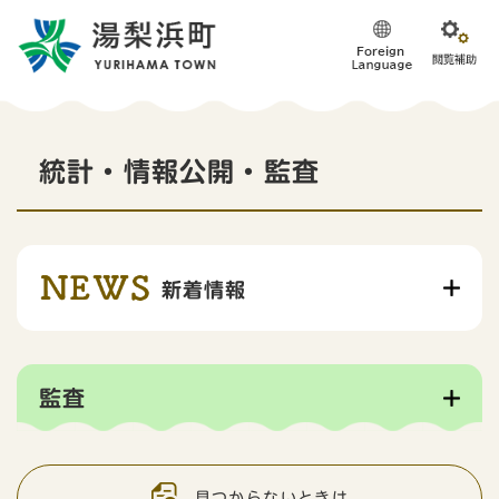
ペ
メニューを飛ばして本文へ
ー
ジ
の
先
頭
本
で
統計・情報公開・監査
す
文
。
新着情報
監査
見つからないときは