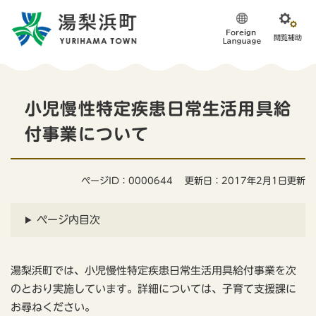
ペ
メニューを飛ばして本文へ
ー
ジ
の
先
頭
本
で
小児慢性特定疾患日常生活用具給
す
文
。
付事業について
ページID：0000644
更新日：2017年2月1日更新
ページ内目次
湯梨浜町では、小児慢性特定疾患日常生活用具給付事業を次
のとおり実施しています。詳細については、子育て支援課に
お尋ねください。