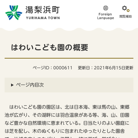
ペ
メニューを飛ばして本文へ
ー
ジ
の
先
頭
本
で
はわいこども園の概要
す
文
。
ページID：0000611
更新日：2021年6月15日更新
ページ内目次
はわいこども園の園区は、北は日本海、東は馬の山、東郷
池が広がり、その湖畔には羽合温泉がある等、海、山、田園
など豊かな自然環境に恵まれている。日当たりのよい園庭に
は芝を配し、木のぬくもりに包まれたゆったりとした園舎