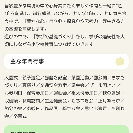
自然豊かな環境の中で心身共にたくましく仲間と一緒に“遊
び”を創造し、試行錯誤しながら、共に学びあい、共に育ち合
う中で、「豊かな心・自立心・探究心や思考力」等生きる力
の基礎を育成します。
遊びの中で、「学びの基礎づくり」をし、学びの連続性を大
切にしながら小学校教育につなげていきます。
主な年間行事
入園式／親子遠足／歯磨き教室／菜園活動／園公開／ちまき
づくり／夏祭り／交通安全教室／誕生会／プール開き／プー
ル参観日／保育参加日／運動会／祖父母参加日／秋の遠足／
収穫祭／職場訪問／生活発表会／もちつき会／正月あそび／
節分の会／参観日／作品展／雛祭り会／思い出遠足／お別れ
会／卒園式