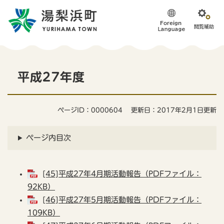
ペ
メニューを飛ばして本文へ
ー
ジ
の
先
頭
本
で
平成27年度
す
文
。
ページID：0000604
更新日：2017年2月1日更新
ページ内目次
[45]平成27年4月期活動報告（PDFファイル：
92KB）
[46]平成27年5月期活動報告（PDFファイル：
109KB）