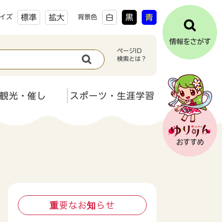
標準
拡大
白
黒
青
イズ
背景色
ページID
検索とは？
観光・催し
スポーツ・生涯学習
重要なお知らせ