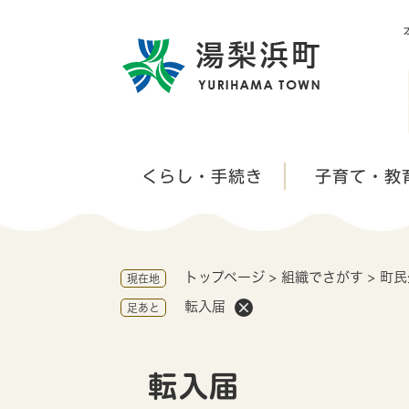
ペ
ー
ジ
の
先
頭
で
す
くらし・手続き
子育て・教
。
トップページ
>
組織でさがす
>
町民
現在地
転入届
足あと
本
文
転入届