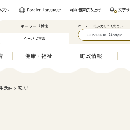
メニューを飛ばして本文へ
本文へ
Foreign Language
音声読み上げ
文字サ
キーワード検索
キ
キーワードを入力してください
ー
ページID検索
ワ
ー
ド
育
健康・福祉
町政情報
検
索
生活課
>
転入届