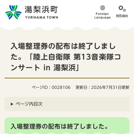
ペ
メニューを飛ばして本文へ
ー
ジ
の
先
頭
本
で
入場整理券の配布は終了しまし
す
文
。
た。「陸上自衛隊 第13音楽隊コ
ンサート in 湯梨浜」
ページID：0028106
更新日：2026年7月31日更新
ページ内目次
入場整理券の配布は終了しました。