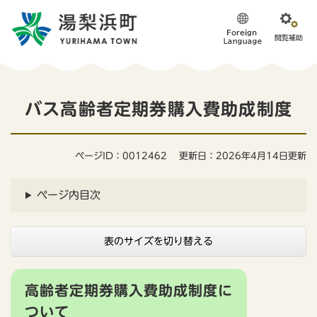
ペ
メニューを飛ばして本文へ
ー
ジ
の
先
頭
本
で
バス高齢者定期券購入費助成制度
す
文
。
ページID：0012462
更新日：2026年4月14日更新
ページ内目次
表のサイズを切り替える
高齢者定期券購入費助成制度に
ついて