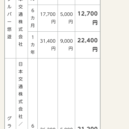
ル
交
6
12,700
バ
通
17,700
5,000
カ
ー
株
円
円
円
月
悠
式
遊
会
1
22,400
31,400
9,000
社
カ
円
円
円
年
日
本
交
通
株
式
会
社
グ
／
ラ
6