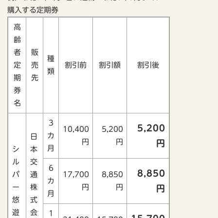
購入する定期券
高
齢
者
販
種
定
売
割引前
割引額
割引後
類
期
先
券
名
3
5,200
10,400
5,200
カ
日
円
円
円
月
シ
本
ル
交
6
8,850
バ
通
17,700
8,850
カ
ー
株
円
円
円
月
悠
式
遊
会
1