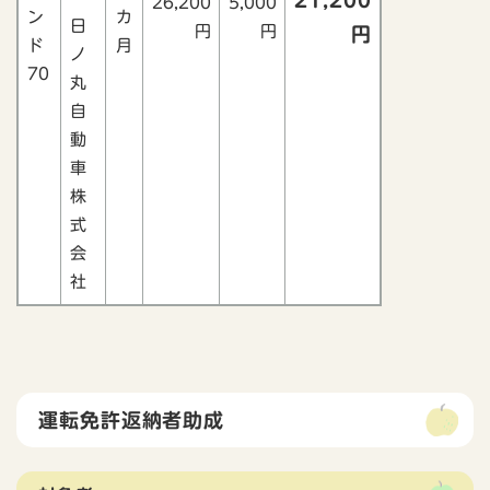
21,200
26,200
5,000
ン
カ
日
円
円
円
ド
月
ノ
70
丸
自
動
車
株
式
会
社
運転免許返納者助成