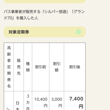
バス事業者が販売する「シルバー悠遊」「グラン
ド70」を購入した人
対象定期券
高
齢
者
販
種
割引
定
売
割引前
割引後
類
額
期
先
券
名
3
7,400
10,400
3,000
カ
日
円
円
円
月
シ
本