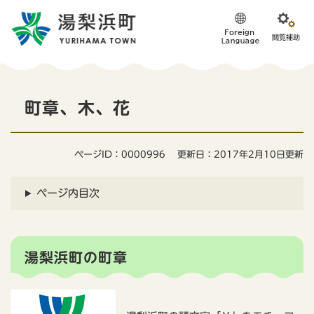
ペ
メニューを飛ばして本文へ
ー
ジ
の
先
頭
本
で
町章、木、花
す
文
。
ページID：0000996
更新日：2017年2月10日更新
ページ内目次
湯梨浜町の町章