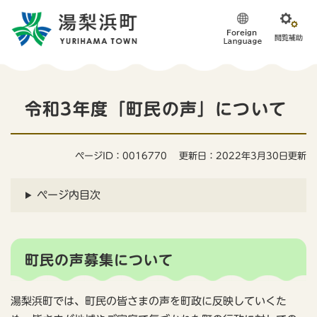
ペ
メニューを飛ばして本文へ
ー
ジ
の
先
頭
本
で
令和3年度「町民の声」について
す
文
。
ページID：0016770
更新日：2022年3月30日更新
ページ内目次
町民の声募集について
湯梨浜町では、町民の皆さまの声を町政に反映していくた