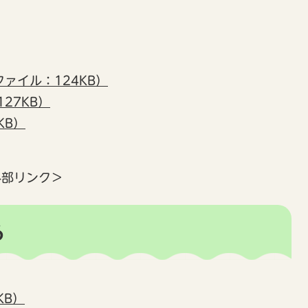
ファイル：124KB）
27KB）
KB）
外部リンク＞
る
KB）