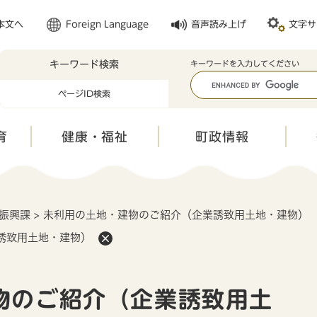
メニューを飛ばして本文へ
本文へ
Foreign Language
音声読み上げ
文字サ
キーワード検索
キ
キーワードを入力してください
ー
ページID検索
ワ
ー
ド
育
健康・福祉
町政情報
検
索
振興課
>
未利用の土地・建物のご紹介（企業誘致用土地・建物）
誘致用土地・建物）
物のご紹介（企業誘致用土