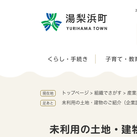
ペ
ー
ジ
の
先
頭
で
す
くらし・手続き
子育て・教
。
トップページ
>
組織でさがす
>
産業
現在地
未利用の土地・建物のご紹介（企業
足あと
本
文
未利用の土地・建