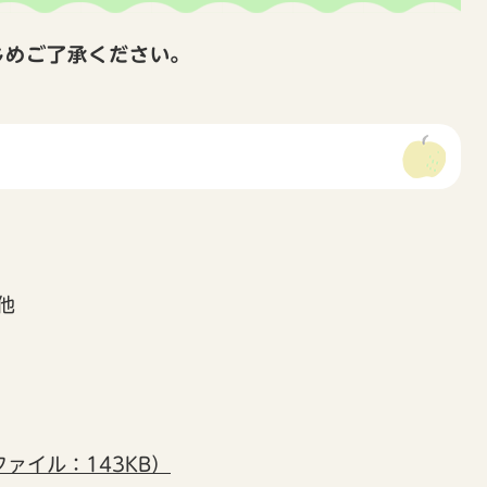
じめご了承ください。
）
他
ファイル：143KB）