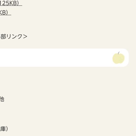
25KB）
KB）
外部リンク＞
）
他
倉庫）