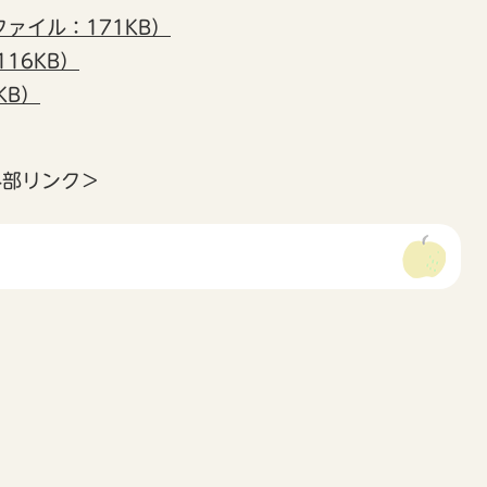
ファイル：171KB）
16KB）
KB）
外部リンク＞
）