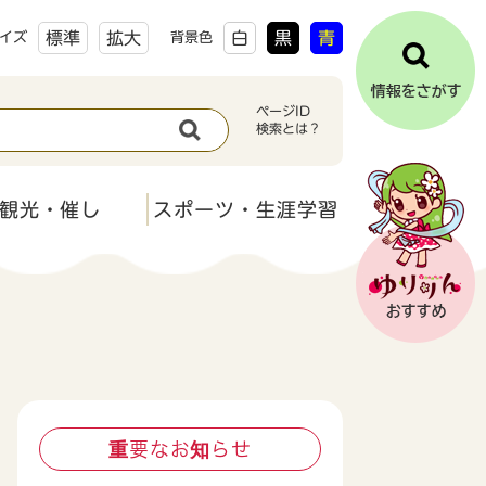
標準
拡大
白
黒
青
イズ
背景色
ページID
検索とは？
観光・催し
スポーツ・生涯学習
重要なお知らせ