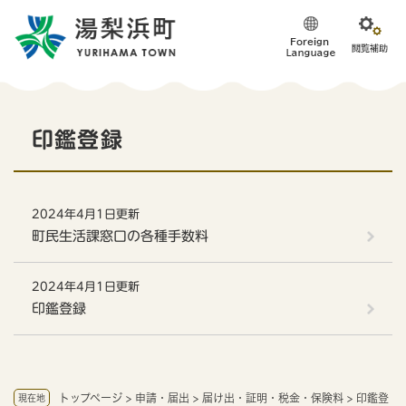
ペ
メニューを飛ばして本文へ
ー
ジ
の
先
頭
本
で
印鑑登録
す
文
。
2024年4月1日更新
町民生活課窓口の各種手数料
2024年4月1日更新
印鑑登録
トップページ
>
申請・届出
>
届け出・証明・税金・保険料
>
印鑑登
現在地