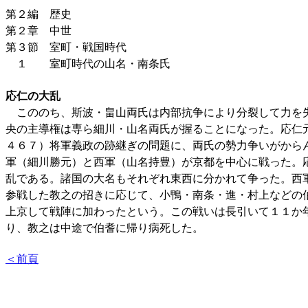
第２編 歴史
第２章 中世
第３節 室町・戦国時代
１ 室町時代の山名・南条氏
応仁の大乱
こののち、斯波・畠山両氏は内部抗争により分裂して力を
央の主導権は専ら細川・山名両氏が握ることになった。応仁
４６７）将軍義政の跡継ぎの問題に、両氏の勢力争いがから
軍（細川勝元）と西軍（山名持豊）が京都を中心に戦った。
乱である。諸国の大名もそれぞれ東西に分かれて争った。西
参戦した教之の招きに応じて、小鴨・南条・進・村上などの
上京して戦陣に加わったという。この戦いは長引いて１１か
り、教之は中途で伯耆に帰り病死した。
＜前頁