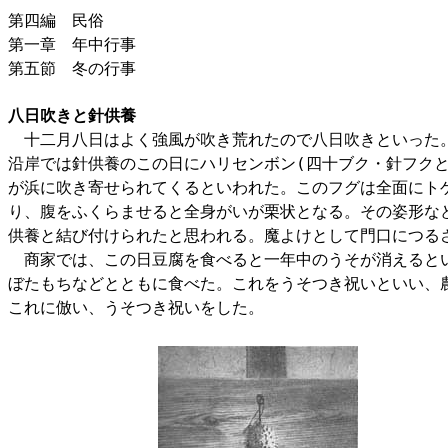
第四編 民俗
第一章 年中行事
第五節 冬の行事
八日吹きと針供養
十二月八日はよく強風が吹き荒れたので八日吹きといった
沿岸では針供養のこの日にハリセンボン(四十ブク・針フクと
が浜に吹き寄せられてくるといわれた。このフグは全面にト
り、腹をふくらませると全身がいが栗状となる。その姿形な
供養と結び付けられたと思われる。魔よけとして門口につる
商家では、この日豆腐を食べると一年中のうそが消えると
ぼたもちなどとともに食べた。これをうそつき祝いといい、
これに倣い、うそつき祝いをした。