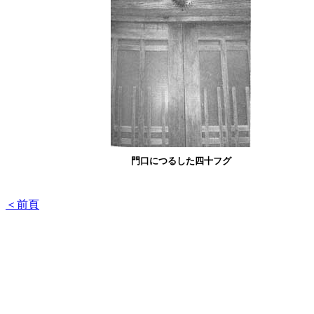
門口につるした四十フグ
＜前頁