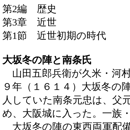
第
2
編 歴史
第
3
章 近世
第
1
節 近世初期の時代
大坂冬の陣と南条氏
山田五郎兵衛が久米・河村
９年（１６１４）大坂冬の
人していた南条元忠は、父
め、大阪城に入った。一族
大坂冬の陣の東西両軍配備