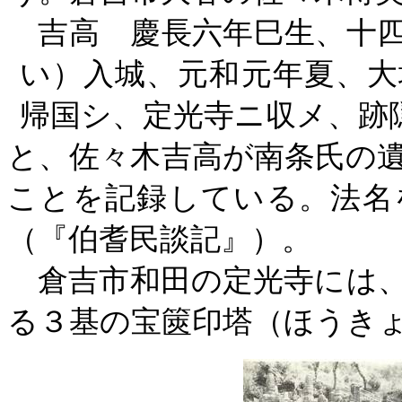
吉高 慶長六年巳生、十四
い）入城、元和元年夏、大
帰国シ、定光寺ニ収メ、跡
と、佐々木吉高が南条氏の
ことを記録している。法名
（『伯耆民談記』）。
倉吉市和田の定光寺には、
る３基の宝篋印塔（ほうき