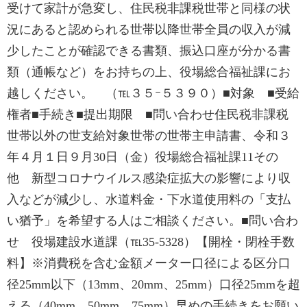
受けて家計が急変し、住民税非課税世帯と同様の状
況にあると認められる世帯以降世帯全員の収入が減
少したことが確認できる書類、振込口座が分かる書
類（通帳など）をお持ちの上、役場総合福祉課にお
越しください。 （℡３５ｰ５３９０）■対象 ■受給
権者■手続き■提出期限 ■問い合わせ住民税非課税
世帯以外の世支給対象世帯の世帯主申請書、令和３
年４月１日９月30日（金）役場総合福祉課11その
他 新型コロナウイルス感染症拡大の影響により収
入などが減少し、水道料金・下水道使用料の「支払
い猶予」を希望する人はご相談ください。■問い合わ
せ 役場建設水道課（℡35-5328）【開栓・閉栓手数
料】※消費税を含む金額メーター口径による区分口
径25mm以下（13mm、20mm、25mm）口径25mmを超
える（40mm、50mm、75mm）早めの手続きをお願い