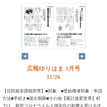
広報ゆりはま 3月号
11/26
【住民税非課税世帯】■対象 ■受給権者対象・申請
方法■手続き■提出期限■その他【家計急変世帯】町
では、新型コロナウイルス感染症の影響を受ける住