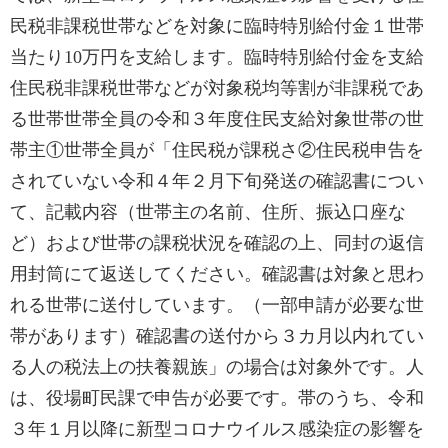
民税非課税世帯などを対象に臨時特別給付金１世帯
当たり10万円を支給します。臨時特別給付金を支給
住民税非課税世帯などが対象税均等割が非課税であ
る世帯世帯全員の令和３年度住民支給対象世帯の世
帯主①世帯全員が「住民税が課税さ②住民税申告を
されていない令和４年２月下旬発送の確認書につい
て、記載内容（世帯主の名前、住所、振込口座な
ど）および世帯の課税状況を確認の上、同封の返信
用封筒にて返送してください。確認書は対象と思わ
れる世帯に送付しています。（一部申請が必要な世
帯があります）確認書の送付から３カ月以内れてい
る人の税法上の扶養親族」の場合は対象外です。人
は、役場町民課で申告が必要です。帯のうち、令和
３年１月以降に新型コロナウイルス感染症の影響を